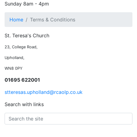
Sunday
8am - 4pm
Home
Terms & Conditions
St. Teresa's Church
23, College Road,
Upholland,
WN8 0PY
01695 622001
stteresas.upholland@rcaolp.co.uk
Search with links